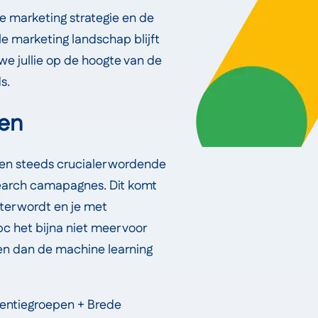
e marketing strategie en de
e marketing landschap blijft
we jullie op de hoogte van de
s.
ren
een steeds crucialer wordende
Search camapagnes. Dit komt
ter wordt en je met
 het bijna niet meer voor
len dan de machine learning
rtentiegroepen + Brede