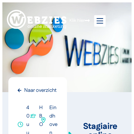
Klik hier
Naar overzicht
4
H
Ein
0
B
dh
Stagiaire
u
O
ove
u
n