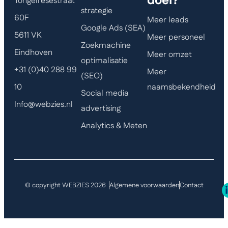
doel?
Tongelresestraat
strategie
60F
Meer leads
Google Ads (SEA)
5611 VK
Meer personeel
Zoekmachine
Eindhoven
Meer omzet
optimalisatie
+31 (0)40 288 99
Meer
(SEO)
naamsbekendheid
10
Social media
Info@webzies.nl
advertising
Analytics & Meten
© copyright WEBZIES 2026
Algemene voorwaarden
Contact