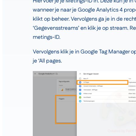
Hier voer je je Metings-ID in. Deze kun je i
wanneer je naar je Google Analytics 4 prope
klikt op beheer. Vervolgens ga je in de rec
‘Gegevensstreams’ en klik je op stream. Re
metings-ID.
Vervolgens klik je in Google Tag Manager op
je ‘All pages.