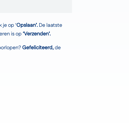
je op ‘
Opslaan’.
De laatste
eren is op
‘Verzenden’.
oorlopen?
Gefeliciteerd,
de