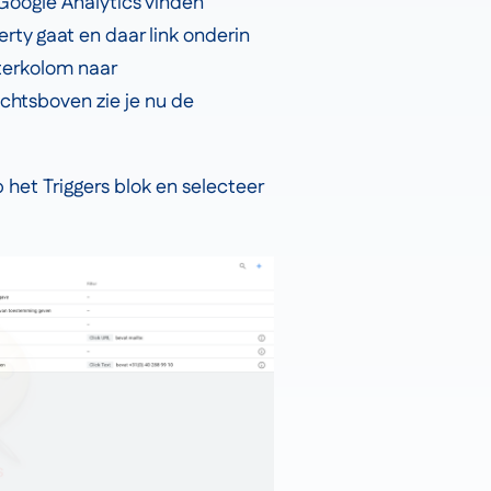
n Google Analytics vinden
rty gaat en daar link onderin
hterkolom naar
chtsboven zie je nu de
 het Triggers blok en selecteer