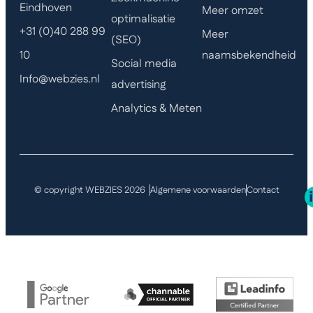
Eindhoven
Meer omzet
optimalisatie
+31 (0)40 288 99
Meer
(SEO)
naamsbekendheid
10
Social media
Info@webzies.nl
advertising
Analytics & Meten
© copyright WEBZIES 2026
Algemene voorwaarden
Contact