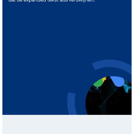
dat de expanded tekst ads verdwijnen.