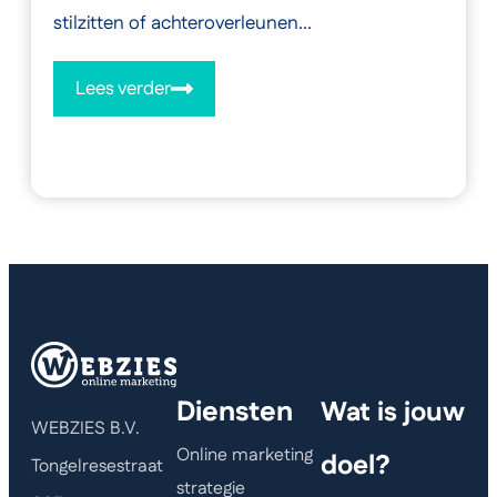
stilzitten of achteroverleunen...
Lees verder
Diensten
Wat is jouw
WEBZIES B.V.
Online marketing
doel?
Tongelresestraat
strategie