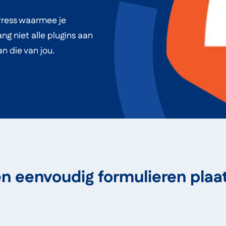
dPress waarmee je
ng niet alle plugins aan
n die van jou.
en eenvoudig formulieren pla