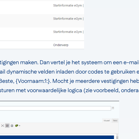
tigingen maken. Dan vertel je het systeem om een e-mail
 mail dynamische velden inladen door codes te gebruiken
: Beste, {Voornaam:1:}. Mocht je meerdere vestigingen he
g sturen met voorwaardelijke logica (zie voorbeeld, onder