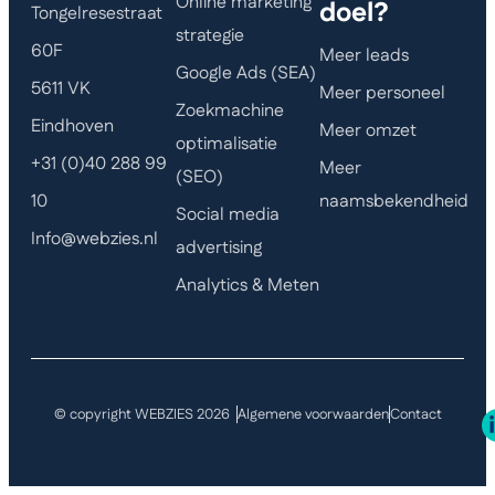
Online marketing
doel?
Tongelresestraat
strategie
60F
Meer leads
Google Ads (SEA)
5611 VK
Meer personeel
Zoekmachine
Eindhoven
Meer omzet
optimalisatie
+31 (0)40 288 99
Meer
(SEO)
naamsbekendheid
10
Social media
Info@webzies.nl
advertising
Analytics & Meten
© copyright WEBZIES 2026
Algemene voorwaarden
Contact