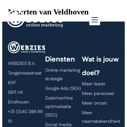
Maarten van Veldhoven
Klik hier
Diensten
Wat is jouw
WEBZIES B.V.
Online marketing
doel?
Tongelresestraat
strategie
60F
Meer leads
Google Ads (SEA)
5611 VK
Meer personeel
Zoekmachine
Eindhoven
Meer omzet
optimalisatie
+31 (0)40 288 99
Meer
(SEO)
naamsbekendheid
10
Social media