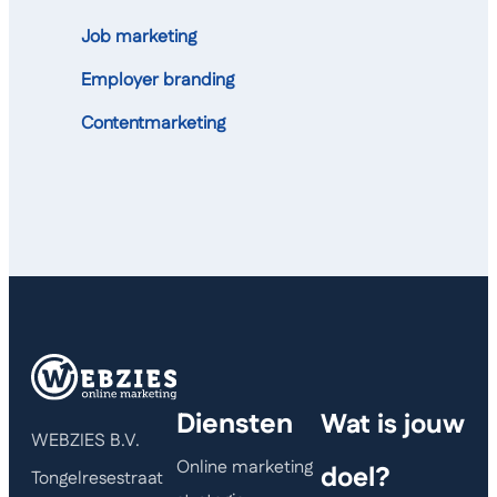
Job marketing
Employer branding
Contentmarketing
Diensten
Wat is jouw
WEBZIES B.V.
Online marketing
doel?
Tongelresestraat