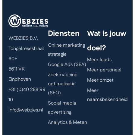
Diensten
Wat is jouw
WEBZIES B.V.
Online marketing
doel?
Tongelresestraat
strategie
60F
Meer leads
Google Ads (SEA)
5611 VK
Meer personeel
Zoekmachine
Eindhoven
Meer omzet
optimalisatie
+31 (0)40 288 99
Meer
(SEO)
naamsbekendheid
10
Social media
Info@webzies.nl
advertising
Analytics & Meten