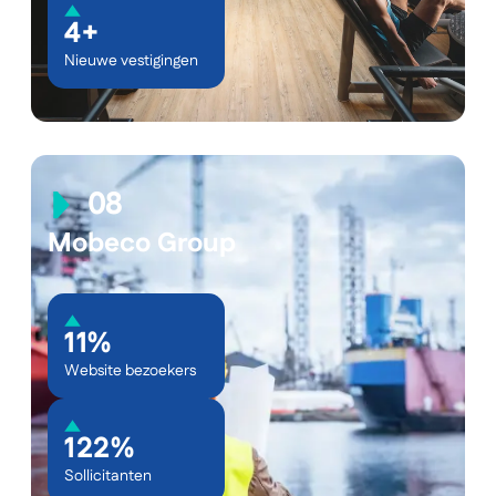
4+
Nieuwe vestigingen
Mobeco Group
11%
Website bezoekers
122%
Sollicitanten