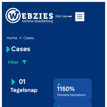
Klik hier
Home
→
Cases
Cases
Filter
Toon alles
01
Google Ads (SEA)
1150%
Tegelsnap
Zoekmachine optimalisatie (SEO)
Website bezoekers
Social media advertising