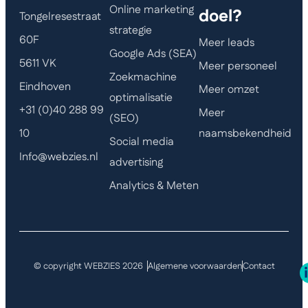
Online marketing
doel?
Tongelresestraat
strategie
60F
Meer leads
Google Ads (SEA)
5611 VK
Meer personeel
Zoekmachine
Eindhoven
Meer omzet
optimalisatie
+31 (0)40 288 99
Meer
(SEO)
naamsbekendheid
10
Social media
Info@webzies.nl
advertising
Analytics & Meten
© copyright WEBZIES 2026
Algemene voorwaarden
Contact