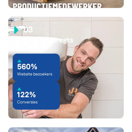
Jansen Huybregts
560%
Website bezoekers
122%
Conversies