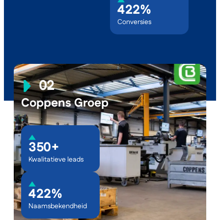
Marketplaces
422%
Conversies
Employer branding
Webdesign
Coppens Groep
350+
Kwalitatieve leads
422%
Naamsbekendheid