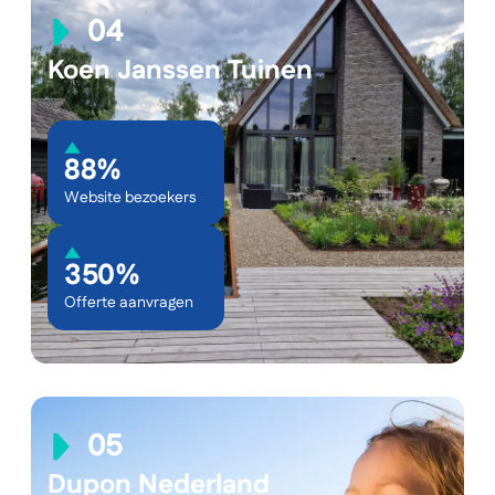
Koen Janssen Tuinen
88%
Website bezoekers
350%
Offerte aanvragen
Dupon Nederland